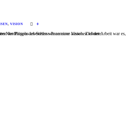
ISEN
,
VISION
0
nzept zu erstellen, wie eine Aufstockung des längst abgebrochenen Nordflügels des Schloss Panemune aussehen könnte.