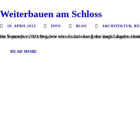
Weiterbauen am Schloss
18. APRIL 2022
INFO
BLOG
ARCHITEKTUR
,
RE
Im September 2021 begaben wir uns auf eine Reise nach Litauen, inmitten der Pampas arbeiteten wir an einer Vision. Ziel der Arbeit war es, ein Ko
READ MORE