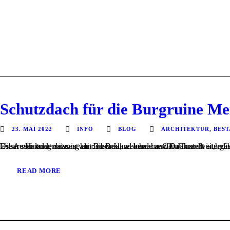
Schutzdach für die Burgruine Me
23. MAI 2022
INFO
BLOG
ARCHITEKTUR
,
BES
Die Auseinandersetzung mit Bestand, welcher ca. 800 Jahre alt ist, erfordert eine klare Haltung. Sollen die Eingriffe weiterhin als solche lesbar sein oder müssen wir den Bestand bewahren. Dann stellt sich die Frage: Welcher Stand der Evolution der Ruine soll erhalten werden. Unsere Haltung dazu ist klar: über
READ MORE