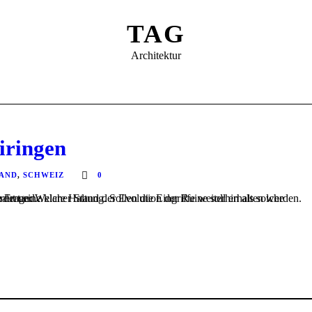
TAG
Architektur
iringen
TAND
,
SCHWEIZ
0
 Jahre wurde an dem Turm weitergebaut und...