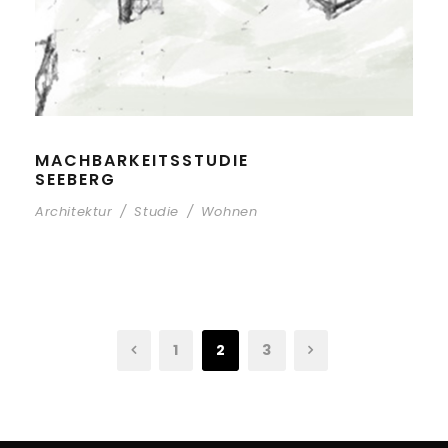
MACHBARKEITSSTUDIE
SEEBERG
Architektur
/
Studie
/
Wohnen
1
2
3